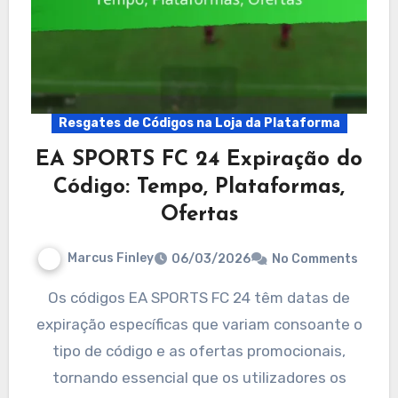
Resgates de Códigos na Loja da Plataforma
EA SPORTS FC 24 Expiração do
Código: Tempo, Plataformas,
Ofertas
Marcus Finley
06/03/2026
No Comments
Os códigos EA SPORTS FC 24 têm datas de
expiração específicas que variam consoante o
tipo de código e as ofertas promocionais,
tornando essencial que os utilizadores os