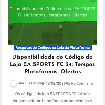
Resgates de Códigos na Loja da Plataforma
Disponibilidade do Código da
Loja EA SPORTS FC 24: Tempos,
Plataformas, Ofertas
Marcus Finley
19/02/2026
No Comments
Os códigos da loja EA SPORTS FC 24 são
lançados durante períodos promocionais e