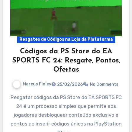
Resgates de Códigos na Loja da Plataforma
Códigos da PS Store do EA
SPORTS FC 24: Resgate, Pontos,
Ofertas
Marcus Finley
25/02/2026
No Comments
Resgatar códigos da PS Store do EA SPORTS FC
24 é um processo simples que permite aos
jogadores desbloquear conteúdo exclusivo e
pontos ao inserir códigos únicos na PlayStation