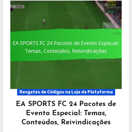
Resgates de Códigos na Loja da Plataforma
EA SPORTS FC 24 Pacotes de
Evento Especial: Temas,
Conteúdos, Reivindicações